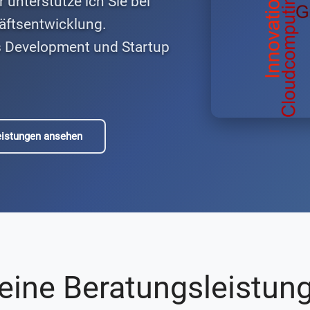
unterstütze ich Sie bei
äftsentwicklung.
s Development und Startup
eistungen ansehen
eine Beratungsleistun