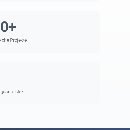
00+
eiche Projekte
ngsbereiche